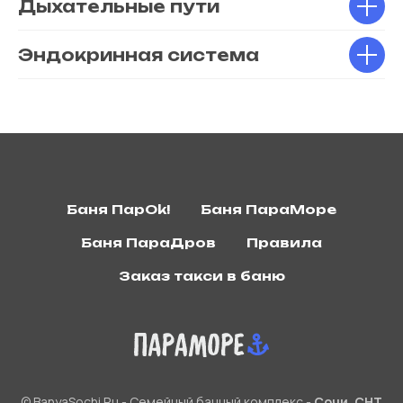
Дыхательные пути
Эндокринная система
Баня ПарOk!
Баня ПараМоре
Баня ПараДров
Правила
Заказ такси в баню
© BanyaSochi.Ru - Семейный банный комплекс -
Сочи, СНТ