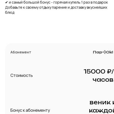
✔ и самый большой бонус - горячая купель 1 раз в подарок
Добавьте к своему отдыху парение и доставку вкуснейших
блюд
Абонемент
Пар💨Ok!
15000 ₽/
Стоимость
часов
веник 
каждо
Бонус к абонементу